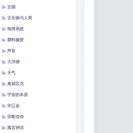
古国
古生物与人类
地球系统
塑料橡胶
声音
大洋洲
天气
奥林匹克
宇宙的本质
宋辽金
宗教信仰
寓言神话