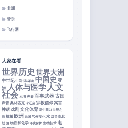
非洲
音乐
飞行器
大家在看
世界历史
世界大洲
中国史
亚
中世纪
中国书法篆刻
人文
人体与医学
洲
社会
军事武器
古国
元明
先秦
宗教信仰
寓言
声音
奥林匹克
宋辽金
文化体育
戏剧
神话
新中国21世纪之
欧洲
机械
水
前
民国
气候变化
汉晋南北
电
物质和化学
朝
清
环境保护
生物技术