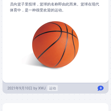
员向篮子里投球，篮球的名称即由此而来。篮球在现代
体育中，是一种很受欢迎的运动。
2021年9月10日
by
XWJ
运动
0