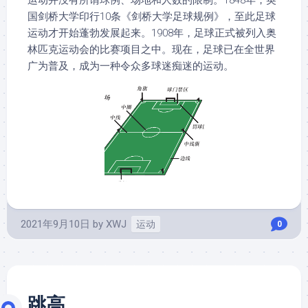
运动并没有所谓球例、场地和人数的限制。1848年，英
国剑桥大学印行10条《剑桥大学足球规例》，至此足球
运动才开始蓬勃发展起来。1908年，足球正式被列入奥
林匹克运动会的比赛项目之中。现在，足球已在全世界
广为普及，成为一种令众多球迷痴迷的运动。
2021年9月10日
by
XWJ
运动
0
跳高