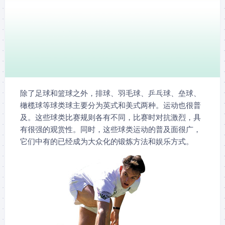
除了足球和篮球之外，排球、羽毛球、乒乓球、垒球、
橄榄球等球类球主要分为英式和美式两种。运动也很普
及。这些球类比赛规则各有不同，比赛时对抗激烈，具
有很强的观赏性。同时，这些球类运动的普及面很广，
它们中有的已经成为大众化的锻炼方法和娱乐方式。