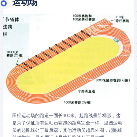
运动场
田径运动场的跑道一圈长400米。起跑线呈阶梯形，这
是为了保证所有运动员赛跑的距离完全一样。里圈运动
员的起跑线处于最后端，其他运动员越靠外圈，起跑线