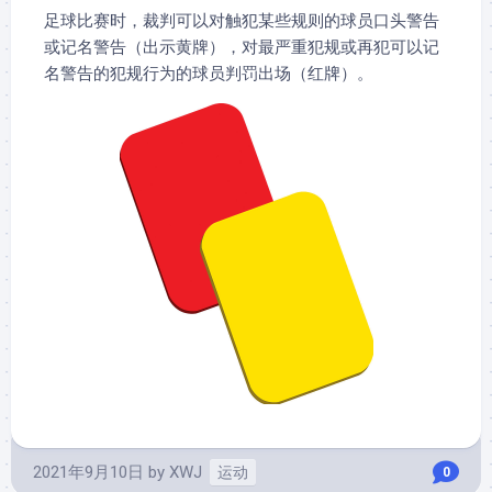
足球比赛时，裁判可以对触犯某些规则的球员口头警告
或记名警告（出示黄牌），对最严重犯规或再犯可以记
名警告的犯规行为的球员判罚出场（红牌）。
2021年9月10日
by
XWJ
运动
0