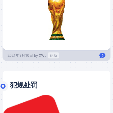
2021年9月10日
by
XWJ
运动
0
犯规处罚