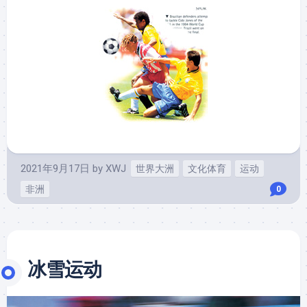
2021年9月17日
by
XWJ
世界大洲
文化体育
运动
非洲
0
冰雪运动