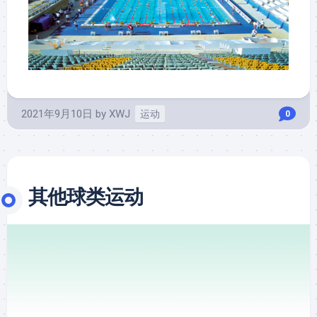
2021年9月10日
by
XWJ
运动
0
其他球类运动