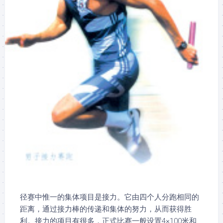
径赛中惟一的集体项目是接力。它由四个人分跑相同的
距离，通过接力棒的传递和集体的努力，从而获得胜
利。接力的项目有很多，正式比赛一般设置4×100米和