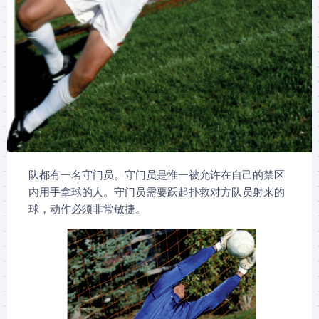
队都有一名守门员。守门员是惟一被允许在自己的禁区
内用手拿球的人。守门员需要跃起扑救对方队员射来的
球，动作必须非常敏捷。