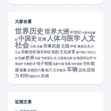
大家在看
世界历史
世界大洲
中世纪
中国书法篆
人文
人体与医学
中国史
亚洲
刻
社会
军事武器
古国
声音
奥林匹克
元明
先秦
宋
文化体育
宗教信仰
戏剧
寓言神话
辽金
新中国21世纪之
欧洲
机械
水
物质和化学
前
民国
气候变化
汉晋南北朝
清
环
能
电子智能
空间
境保护
生物技术
电影卡通
电视
科学调查
车辆
运动
源
运动
能量
自然的力量
船只
艺术娱乐
力 时间
非洲
隋唐五代
近期文章