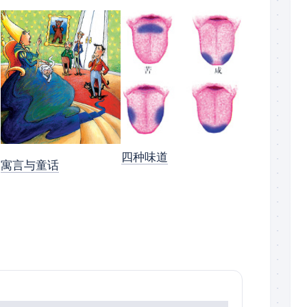
四种味道
寓言与童话