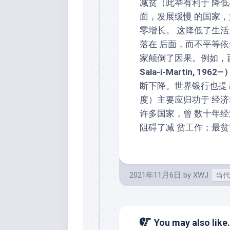
减贫（此举有利于 降
面，发展缓慢 的国家
零增长。 这降低了生
落在 后面，而不平等
家颠倒了因果。例如，
Sala-i-Martin, 1962—
断下降。世界银行也提
度）主要应归功于 经
许多国家，曾 数十年
阻碍了减 贫工作；最
2021年11月6日
by
XWJ
当代
You may also like.