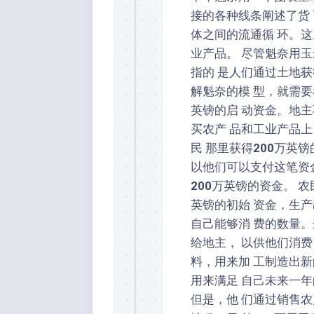
接的各种线条阐述了货
体之间的流通循 环。
业产品。 尽管魁奈用
指的 是人们通过土地获
解魁奈的模 型，就需
英镑的启 动资金。地主
买农产 品和工业产品
民 那里获得
200
万英镑
以他们可以支付这笔资
200
万英镑的资金。 农
英镑的初始 资金，生
自己能够消 费的数量
给地主， 以供他们消
料，用来加 工制造出
用来满足 自己未来一
但是，他 们通过销售