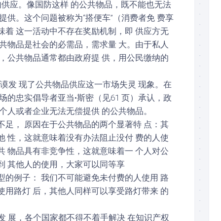
的供应。像国防这样 的公共物品，既不能也无法
提供。这个问题被称为“搭便车”（消费者免 费享
味着 这一活动中不存在奖励机制，即 供应方无
 共物品是社会的必需品，需求量 大。由于私人
求，公共物品通常都由政府提 供，用公民缴纳的
休谟发 现了公共物品供应这一市场失灵 现象。在
场的忠实倡导者亚当•斯密（见61 页）承认，政
些个人或者企业无法无偿提供 的公共物品。
不足， 原因在于公共物品的两个显著特 点：其
他 性，这就意味着没有办法阻止没付 费的人使
共 物品具有非竞争性，这就意味着一 个人对公
到 其他人的使用，大家可以同等享
型的例子： 我们不可能避免未付费的人使用 路
使用路灯 后，其他人同样可以享受路灯带来 的
发 展，各个国家都不得不着手解决 在知识产权