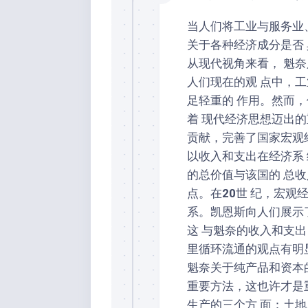
当人们将工业与服务业
关于各种经济成分是否
从现代视角来看， 魁
人们现在的观 点中，
足轻重的 作用。然而
着 现代经济思想迈出的
贡献，完善了国家宏观
以收入和支出在经济系
的总价值与该国的 总收
点。在
20
世 纪，宏观
系。凯恩斯向人们展示了
这 与魁奈的收入和支出
里循环流通的观点有明
魁奈关于纯产品和资本
重要方法，这也许才是
生产的三个方 面：土