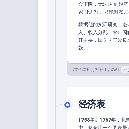
会下降，无法达 到经
家们认为， 只能对农
根据他的实证研究，魁
入、收入分配、禁止囤
其重要，因为为了改良
款。
2021年10月20日
by
XWJ
经
经济表
1758
年到
1767
年，魁
中，魁奈用一个图表呈