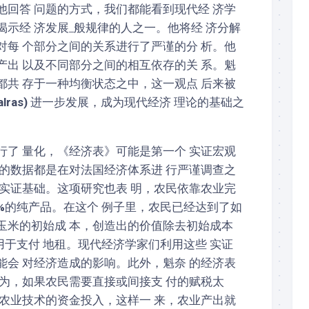
他回答 问题的方式，我们都能看到现代经 济学
示经 济发展_般规律的人之一。他将经 济分解
对每 个部分之间的关系进行了严谨的分 析。他
产出 以及不同部分之间的相互依存的关 系。魁
都共 存于一种均衡状态之中，这一观点 后来被
l­ras)
进一步发展，成为现代经济 理论的基础之
行了 量化，《经济表》可能是第一个 实证宏观
 的数据都是在对法国经济体系进 行严谨调查之
的实证基础。这项研究也表 明，农民依靠农业完
%
的纯产品。在这个 例子里，农民已经达到了如
玉米的初始成 本，创造出的价值除去初始成本
用于支付 地租。现代经济学家们利用这些 实证
能会 对经济造成的影响。此外，魁奈 的经济表
 为，如果农民需要直接或间接支 付的赋税太
于农业技术的资金投入，这样一 来，农业产出就