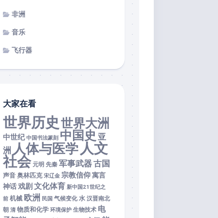
非洲
音乐
飞行器
大家在看
世界历史
世界大洲
中国史
亚
中世纪
中国书法篆刻
人文
人体与医学
洲
社会
军事武器
古国
元明
先秦
宗教信仰
寓言
声音
奥林匹克
宋辽金
文化体育
戏剧
神话
新中国21世纪之
欧洲
机械
水
前
民国
气候变化
汉晋南北
电
物质和化学
朝
清
环境保护
生物技术