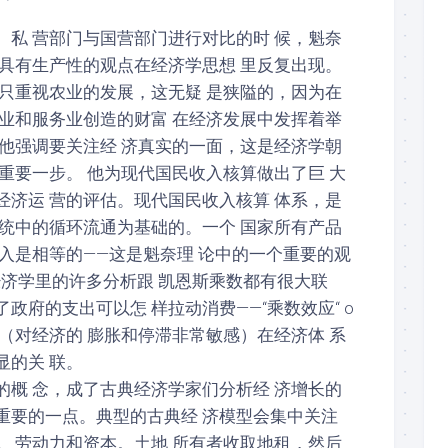
、私 营部门与国营部门进行对比的时 候，魁奈
 具有生产性的观点在经济学思想 里反复出现。
奈只重视农业的发展，这无疑 是狭隘的，因为在
工业和服务业创造的财富 在经济发展中发挥着举
，他强调要关注经 济真实的一面，这是经济学朝
重要一步。 他为现代国民收入核算做出了巨 大
经济运 营的评估。现代国民收入核算 体系，是
 统中的循环流通为基础的。一个 国家所有产品
入是相等的——这是魁奈理 论中的一个重要的观
经济学里的许多分析跟 凯恩斯乘数都有很大联
政府的支出可以怎 样拉动消费——“乘数效应“ o
（对经济的 膨胀和停滞非常敏感）在经济体 系
显的关 联。
的概 念，成了古典经济学家们分析经 济增长的
重要的一点。典型的古典经 济模型会集中关注
地、劳动力和资本。土地 所有者收取地租，然后