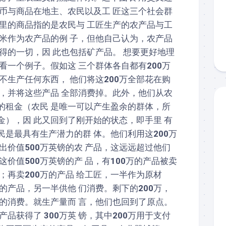
 币与商品在地主、农民以及工 匠这三个社会群
这里的商品指的是农民与 工匠生产的农产品与工
玉米作为农产品的例 子，但他自己认为，农产品
得的一切，因 此也包括矿产品。 想要更好地理
要看一个例子。假如这 三个群体各自都有
200
万
不生产任何东西， 他们将这
200
万全部花在购
上，并将这些产品 全部消费掉。此外，他们从农
的租金（农民 是唯一可以产生盈余的群体，所
金），因 此又回到了刚开始的状态，即手里 有
民是最具有生产潜力的群 体。他们利用这
200
万
产出价值
500
万英镑的农 产品，这远远超过他们
。这价值
500
万英镑的产 品，有
100
万的产品被卖
费；再卖
200
万的产品 给工匠，一半作为原材
新的产品，另一半供他 们消费。剩下的
200
万，
年的消费。就生产量而 言，他们也回到了原点。
农产品获得了
300
万英 镑，其中
200
万用于支付