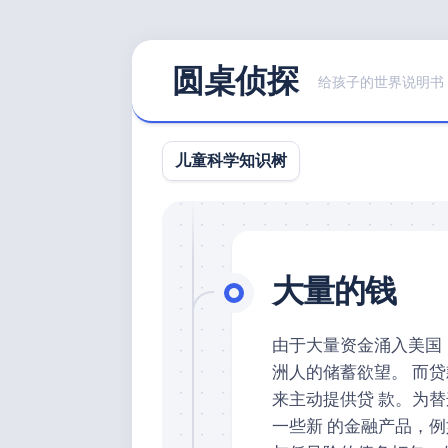
Skip
圆桌侦探
to
给孩子的世界说明书
content
儿童科学知识树
大量的钱
由于大量资金涌入美国
洲人的储蓄欲望。 而
来主动提供贷 款。为
一些新 的金融产品，