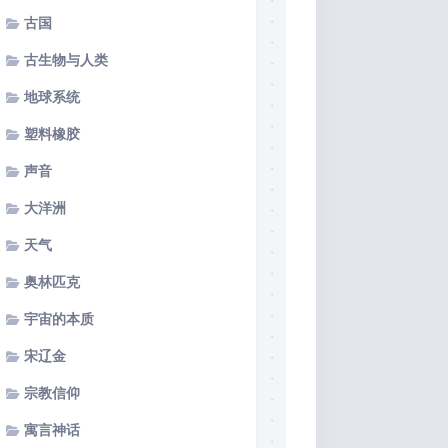
古国
古生物与人类
地球系统
塑料橡胶
声音
大洋洲
天气
奥林匹克
宇宙的本质
宋辽金
宗教信仰
寓言神话