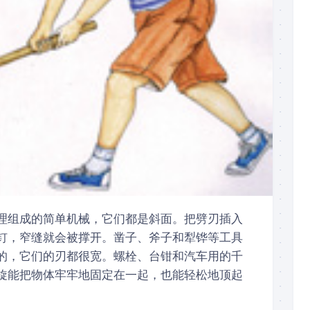
理组成的简单机械，它们都是斜面。把劈刃插入
钉，窄缝就会被撑开。凿子、斧子和犁铧等工具
的，它们的刃都很宽。螺栓、台钳和汽车用的千
旋能把物体牢牢地固定在一起，也能轻松地顶起