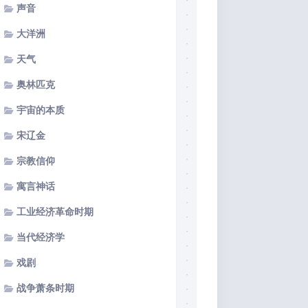
声音
大洋洲
天气
奥林匹克
宇宙的本质
宋辽金
宗教信仰
寓言神话
工业经济革命时期
当代经济学
戏剧
战争萧条时期