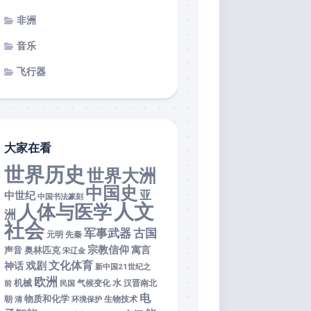
非洲
音乐
飞行器
大家在看
世界历史
世界大洲
中国史
亚
中世纪
中国书法篆刻
人文
人体与医学
洲
社会
军事武器
古国
元明
先秦
宗教信仰
寓言
声音
奥林匹克
宋辽金
文化体育
戏剧
神话
新中国21世纪之
欧洲
机械
水
前
民国
气候变化
汉晋南北
电
物质和化学
朝
清
环境保护
生物技术