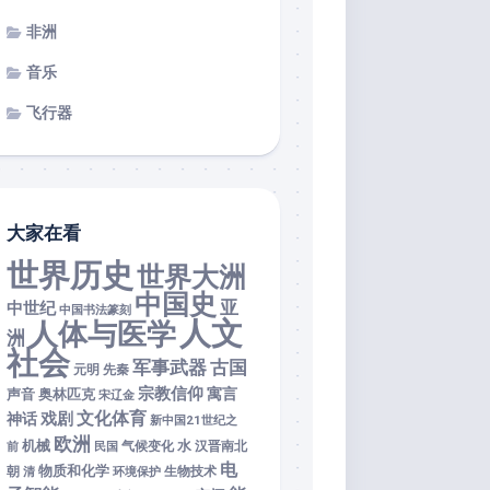
非洲
音乐
飞行器
大家在看
世界历史
世界大洲
中国史
亚
中世纪
中国书法篆刻
人文
人体与医学
洲
社会
军事武器
古国
元明
先秦
宗教信仰
寓言
声音
奥林匹克
宋辽金
文化体育
戏剧
神话
新中国21世纪之
欧洲
机械
水
前
民国
气候变化
汉晋南北
电
物质和化学
朝
清
环境保护
生物技术