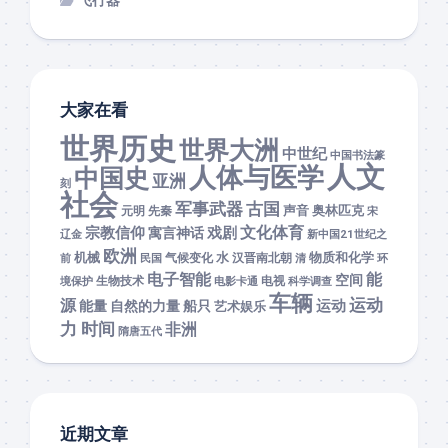
大家在看
世界历史
世界大洲
中世纪
中国书法篆
人文
人体与医学
中国史
亚洲
刻
社会
军事武器
古国
声音
奥林匹克
元明
先秦
宋
文化体育
宗教信仰
戏剧
寓言神话
辽金
新中国21世纪之
欧洲
机械
水
物质和化学
前
民国
气候变化
汉晋南北朝
清
环
能
电子智能
空间
境保护
生物技术
电影卡通
电视
科学调查
车辆
运动
源
运动
能量
自然的力量
船只
艺术娱乐
力 时间
非洲
隋唐五代
近期文章