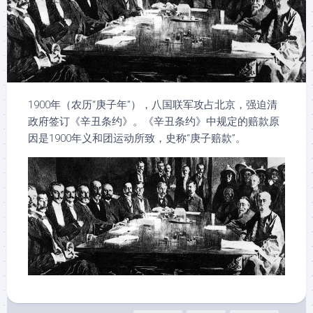
1900年（农历“庚子年”），八国联军攻占北京，强迫清
政府签订《辛丑条约》。《辛丑条约》中规定的赔款原
因是1900年义和团运动所致，史称“庚子赔款”。