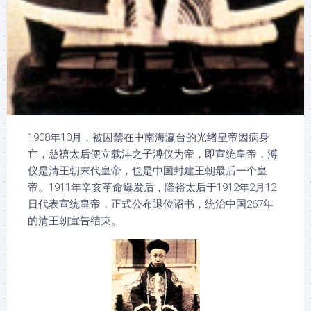
1908年10月，被囚禁在中南海瀛台的光绪皇帝因病身
亡，慈禧太后便立载沣之子溥仪为帝，即宣统皇帝，溥
仪是清王朝末代皇帝，也是中国封建王朝最后一个皇
帝。1911年辛亥革命爆发后，隆裕太后于1912年2月12
日代表宣统皇帝，正式公布退位诏书，统治中国267年
的清王朝宣告结束。