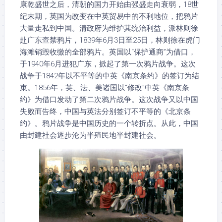
康乾盛世之后，清朝的国力开始由强盛走向衰弱，18世
纪末期，英国为改变在中英贸易中的不利地位，把鸦片
大量走私到中国。清政府为维护其统治利益，派林则徐
赴广东查禁鸦片，1839年6月3日至25日，林则徐在虎门
海滩销毁收缴的全部鸦片。英国以“保护通商”为借口，
于1940年6月进犯广东，掀起了第一次鸦片战争。这次
战争于1842年以不平等的中英《南京条约》的签订为结
束。1856年，英、法、美诸国以“修改”中英《南京条
约》为借口发动了第二次鸦片战争。这次战争又以中国
失败而告终，中国与英法分别签订不平等的《北京条
约》。鸦片战争是中国历史的一个转折点。从此，中国
由封建社会逐步沦为半殖民地半封建社会。