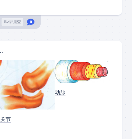
科学调查
0
..
动脉
关节