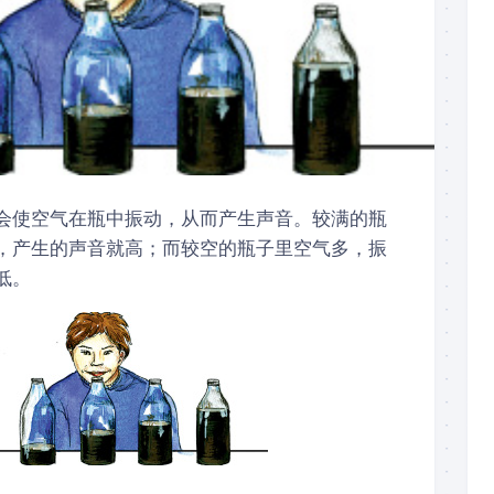
会使空气在瓶中振动，从而产生声音。较满的瓶
，产生的声音就高；而较空的瓶子里空气多，振
低。