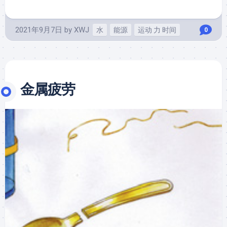
2021年9月7日
by
XWJ
水
能源
运动 力 时间
0
金属疲劳