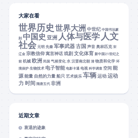
大家在看
世界历史
世界大洲
中世纪
中国书法篆
人文
人体与医学
中国史
亚洲
刻
社会
军事武器
古国
声音
奥林匹克
元明
先秦
宋
文化体育
宗教信仰
戏剧
寓言神话
辽金
新中国21世纪之
欧洲
机械
水
物质和化学
前
民国
气候变化
汉晋南北朝
清
环
能
电子智能
空间
境保护
生物技术
电影卡通
电视
科学调查
车辆
运动
源
运动
能量
自然的力量
船只
艺术娱乐
力 时间
非洲
隋唐五代
近期文章
衰退的迹象