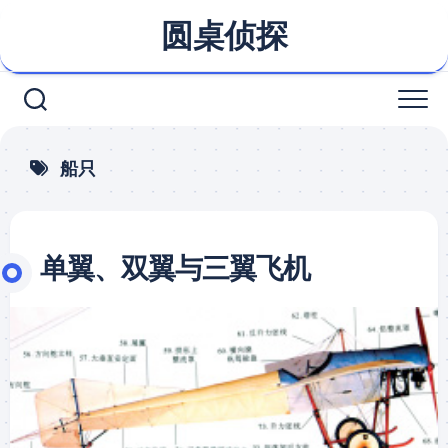
Skip
圆桌侦探
to
content
船只
单翼、双翼与三翼飞机