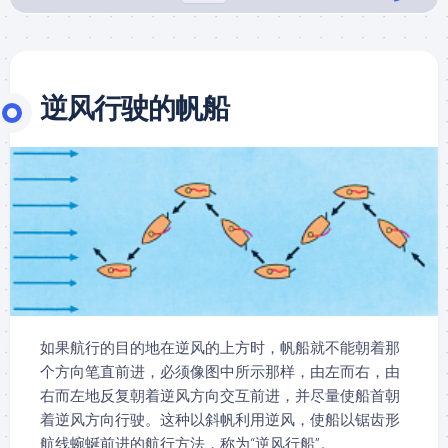
逆风行驶的帆船
如果航行的目的地在逆风的上方时，帆船就不能朝着那
个方向笔直前进，必须像图中所示那样，由左而右，由
右而左地反复朝着逆风方向交互前进，并尽量使船首朝
着逆风方向行驶。这种以斜帆利用逆风，使船以锯齿形
航线蜿蜒前进的航行方法，称为“逆风行船”。