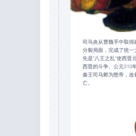
司马炎从曹魏手中取得
分裂局面，完成了统一
先是“八王之乱”使西
西晋的斗争。公元31
秦王司马邺为愍帝，改
亡。