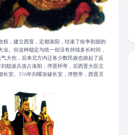
政权，建立西晋，定都洛阳，结束了纷争割据的
大业。但这种稳定与统一却没有持续多长时间，
晋元气大伤，后来北方内迁各少数民族也掀起了反
0年刘聪派兵攻占洛阳，俘晋怀帝，后西晋大臣立
都长安。316年刘曜攻破长安，俘愍帝，西晋灭