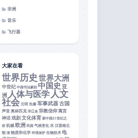
非洲
音乐
飞行器
大家在看
世界历史
世界大洲
中国史
亚
中世纪
中国书法篆刻
人文
人体与医学
洲
社会
军事武器
古国
元明
先秦
宗教信仰
寓言
声音
奥林匹克
宋辽金
文化体育
戏剧
神话
新中国21世纪之
欧洲
机械
水
前
民国
气候变化
汉晋南北
电
物质和化学
朝
清
环境保护
生物技术